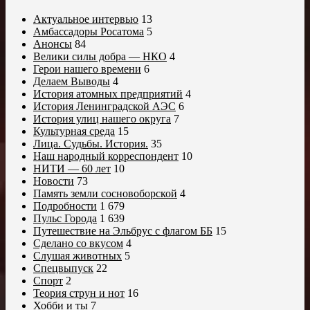
Актуальное интервью
13
Амбассадоры Росатома
5
Анонсы
84
Велики силы добра — НКО
4
Герои нашего времени
6
Делаем Выводы
4
История атомных предприятий
4
История Ленинградской АЭС
6
История улиц нашего округа
7
Культурная среда
15
Лица. Судьбы. История.
35
Наш народный корреспондент
10
НИТИ — 60 лет
10
Новости
73
Память земли сосновоборской
4
Подробности
1 679
Пульс Города
1 639
Путешествие на Эльбрус с флагом ББ
15
Сделано со вкусом
4
Слушая животных
5
Спецвыпуск
22
Спорт
2
Теория струн и нот
16
Хобби и ты
7