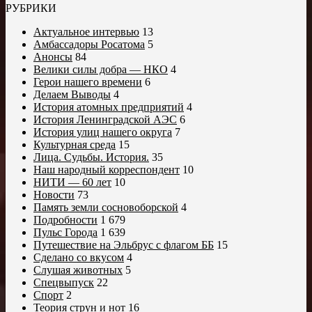
РУБРИКИ
Актуальное интервью
13
Амбассадоры Росатома
5
Анонсы
84
Велики силы добра — НКО
4
Герои нашего времени
6
Делаем Выводы
4
История атомных предприятий
4
История Ленинградской АЭС
6
История улиц нашего округа
7
Культурная среда
15
Лица. Судьбы. История.
35
Наш народный корреспондент
10
НИТИ — 60 лет
10
Новости
73
Память земли сосновоборской
4
Подробности
1 679
Пульс Города
1 639
Путешествие на Эльбрус с флагом ББ
15
Сделано со вкусом
4
Слушая животных
5
Спецвыпуск
22
Спорт
2
Теория струн и нот
16