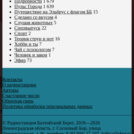
Подробности
1 679
Пульс Города
1 639
Путешествие на Эльбрус с флагом ББ
15
Сделано со вкусом
4
Слушая животных
5
Спецвыпуск
22
Спорт
2
Теория струн и нот
16
Хобби и ты
7
Чай с психологом
7
Человек и закон
1
Эфир
73
Контакты
О радиостанции
Авторы
Счастливое число
Обратная связь
Политика обработки персональных данных
© Радиостанция Балтийский Берег, 2018—2026
Ленинградская область, г. Сосновый Бор, улица
Ленинградская, д.46, телефон: 8 (81369) 27-107, baltica@sbor.ru