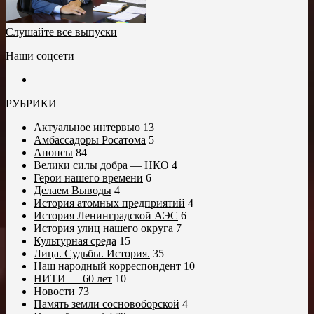
Слушайте все выпуски
Наши соцсети
РУБРИКИ
Актуальное интервью
13
Амбассадоры Росатома
5
Анонсы
84
Велики силы добра — НКО
4
Герои нашего времени
6
Делаем Выводы
4
История атомных предприятий
4
История Ленинградской АЭС
6
История улиц нашего округа
7
Культурная среда
15
Лица. Судьбы. История.
35
Наш народный корреспондент
10
НИТИ — 60 лет
10
Новости
73
Память земли сосновоборской
4