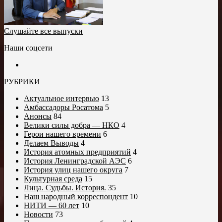
Слушайте все выпуски
Наши соцсети
РУБРИКИ
Актуальное интервью
13
Амбассадоры Росатома
5
Анонсы
84
Велики силы добра — НКО
4
Герои нашего времени
6
Делаем Выводы
4
История атомных предприятий
4
История Ленинградской АЭС
6
История улиц нашего округа
7
Культурная среда
15
Лица. Судьбы. История.
35
Наш народный корреспондент
10
НИТИ — 60 лет
10
Новости
73