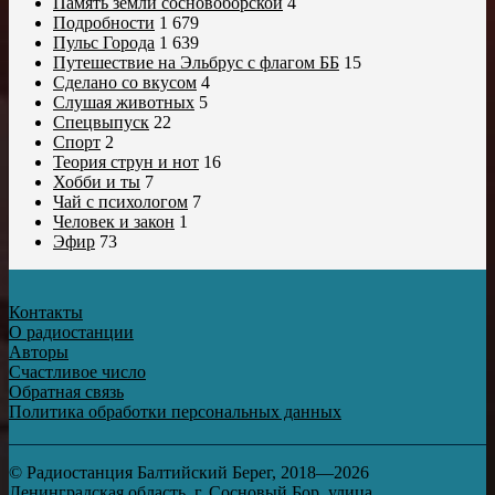
Память земли сосновоборской
4
Подробности
1 679
Пульс Города
1 639
Путешествие на Эльбрус с флагом ББ
15
Сделано со вкусом
4
Слушая животных
5
Спецвыпуск
22
Спорт
2
Теория струн и нот
16
Хобби и ты
7
Чай с психологом
7
Человек и закон
1
Эфир
73
Контакты
О радиостанции
Авторы
Счастливое число
Обратная связь
Политика обработки персональных данных
© Радиостанция Балтийский Берег, 2018—2026
Ленинградская область, г. Сосновый Бор, улица