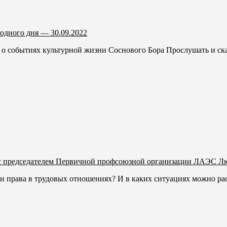
дного дня — 30.09.2022
о событиях культурной жизни Соcнового Бора Прослушать и скач
с председателем Первичной профсоюзной организации ЛАЭС Л
и права в трудовых отношениях? И в каких ситуациях можно рас