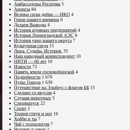
Амбассадоры Росатома
5
Анонсы
84
Велики силы добра — НКО
4
Герои нашего времени
6
Делаем Выводы
4
История атомных предприятий
4
История Ленинградской АЭС
6
История улиц нашего округа
7
Культурная среда
15
Лица. Судьбы. История.
35
Наш народный корреспондент
10
НИТИ — 60 лет
10
Новости
73
Память земли сосновоборской
4
Подробности
1 679
Пульс Города
1 639
Путешествие на Эльбрус с флагом ББ
15
Сделано со вкусом
4
Слушая животных
5
Спецвыпуск
22
Спорт
2
Теория струн и нот
16
Хобби и ты
7
Чай с психологом
7
Человек и закон
1