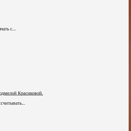
ать с...
юдмилой Красиковой.
считывать...