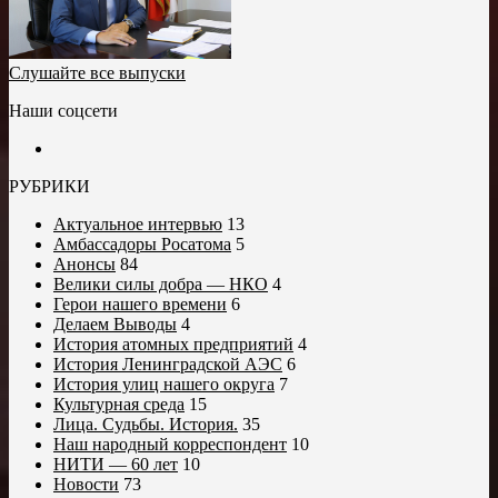
Слушайте все выпуски
Наши соцсети
РУБРИКИ
Актуальное интервью
13
Амбассадоры Росатома
5
Анонсы
84
Велики силы добра — НКО
4
Герои нашего времени
6
Делаем Выводы
4
История атомных предприятий
4
История Ленинградской АЭС
6
История улиц нашего округа
7
Культурная среда
15
Лица. Судьбы. История.
35
Наш народный корреспондент
10
НИТИ — 60 лет
10
Новости
73