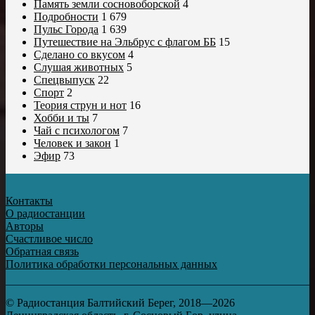
Память земли сосновоборской
4
Подробности
1 679
Пульс Города
1 639
Путешествие на Эльбрус с флагом ББ
15
Сделано со вкусом
4
Слушая животных
5
Спецвыпуск
22
Спорт
2
Теория струн и нот
16
Хобби и ты
7
Чай с психологом
7
Человек и закон
1
Эфир
73
Контакты
О радиостанции
Авторы
Счастливое число
Обратная связь
Политика обработки персональных данных
© Радиостанция Балтийский Берег, 2018—2026