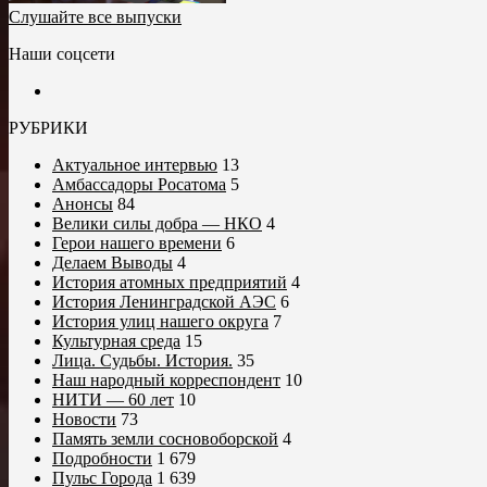
Слушайте все выпуски
Наши соцсети
РУБРИКИ
Актуальное интервью
13
Амбассадоры Росатома
5
Анонсы
84
Велики силы добра — НКО
4
Герои нашего времени
6
Делаем Выводы
4
История атомных предприятий
4
История Ленинградской АЭС
6
История улиц нашего округа
7
Культурная среда
15
Лица. Судьбы. История.
35
Наш народный корреспондент
10
НИТИ — 60 лет
10
Новости
73
Память земли сосновоборской
4
Подробности
1 679
Пульс Города
1 639