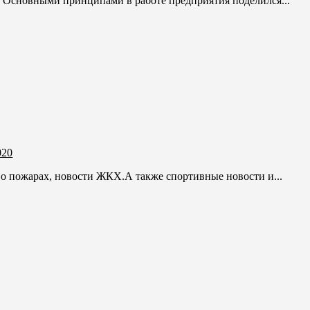
. Основными принципами в работе предприятия поделился...
020
 о пожарах, новости ЖКХ.А также спортивные новости и...