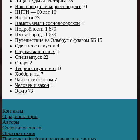
Лица. Судьбы. История.
35
Наш народный корреспондент
10
НИТИ — 60 лет
10
Новости
73
Память земли сосновоборской
4
Подробности
1 679
Пульс Города
1 639
Путешествие на Эльбрус с флагом ББ
15
Сделано со вкусом
4
Слушая животных
5
Спецвыпуск
22
Спорт
2
Теория струн и нот
16
Хобби и ты
7
Чай с психологом
7
Человек и закон
1
Эфир
73
Контакты
О радиостанции
Авторы
Счастливое число
Обратная связь
Политика обработки персональных данных