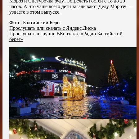
Мороз и Снегурочка будут встречать гостей с 18 до 20
часов. А что чаще всего дети загадывают Деду Морозу —
узнаете в этом выпуске.
Фото: Балтийский Берег
Прослушать или скачать с Яндекс.Диска
Прослушать в группе ВКонтакте «Радио Балтийский
берег»