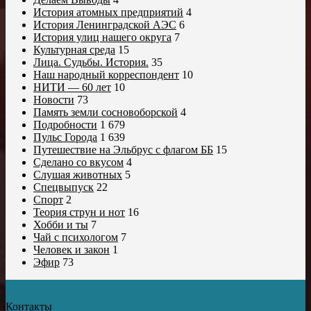
История атомных предприятий
4
История Ленинградской АЭС
6
История улиц нашего округа
7
Культурная среда
15
Лица. Судьбы. История.
35
Наш народный корреспондент
10
НИТИ — 60 лет
10
Новости
73
Память земли сосновоборской
4
Подробности
1 679
Пульс Города
1 639
Путешествие на Эльбрус с флагом ББ
15
Сделано со вкусом
4
Слушая животных
5
Спецвыпуск
22
Спорт
2
Теория струн и нот
16
Хобби и ты
7
Чай с психологом
7
Человек и закон
1
Эфир
73
Контакты