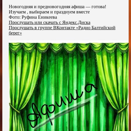
Новогодняя и предновогодняя афиша — готова!
Изучаем , выбираем и празднуем вместе
Фото: Руфина Еникеева
Прослушать или скачать с Яндекс.Диска
Прослушать в группе ВКонтакте «Радио Балтийский
берег»