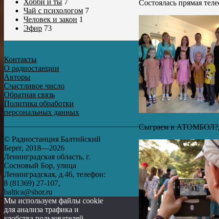
Хобби и ты
7
Состоялась прямая теле
Чай с психологом
7
Человек и закон
1
Эфир
73
Контакты
О радиостанции
Авторы
Счастливое число
Обратная связь
Политика обработки
персональных данных
Сыграем в АТОМБОЛ?ДА!
© Радиостанция Балтийский
Берег, 2018—2026
Ленинградская область, г.
Сосновый Бор, улица
Ленинградская, д.46, телефон:
8 (81369) 27-107,
baltica@sbor.ru
Мы используем файлы cookie
для анализа трафика и
удобства пользователей.