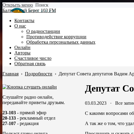
Открыть меню
Поиск
Балтийский Берег 103 FM
Контакты
О нас
О радиостанции
Противодействие коррупции
Обработка персональных данных
Онлайн
Авторы
Счастливое число
Обратная связь
Главная
›
Подробности
›
Депутат Совета депутатов Вадим Ар
Депутат Со
Слушайте радио онлайн,
передавайте приветы друзьям.
03.03.2023
·
Все запи
23-103
- прямой эфир
С какими вопросами об
20-133
- рекламный отдел
А так же о том, что уд
27-107
- редакция
Прослушать и скачать с
Подкаст главы округа