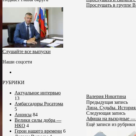
Прослушать в группе В
Слушайте все выпуски
Наши соцсети
РУБРИКИ
Актуальное интервью
Валерия Никитина
13
Предыдущая запись
Амбассадоры Росатома
Лица. Судьбы. История
5
Следующая запись
Анонсы
84
Афиша на выходные — 
Велики силы добра —
Ещё записи из рубрик
НКО
4
Герои нашего времени
6