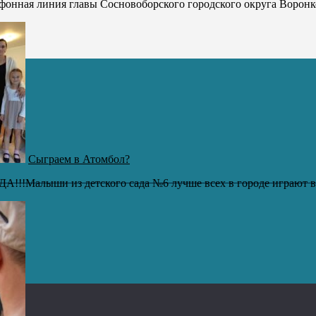
фонная линия главы Сосновоборского городского округа Воронко
Сыграем в Атомбол?
!!Малыши из детского сада №6 лучше всех в городе играют в 