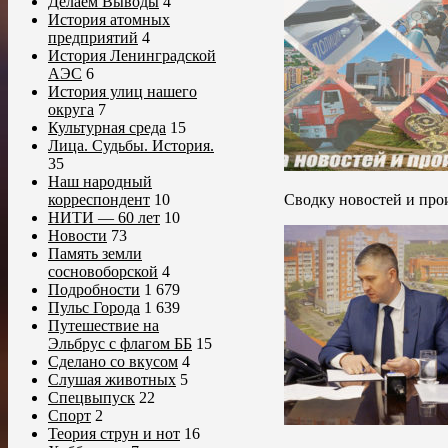
Делаем Выводы
4
История атомных
предприятий
4
История Ленинградской
АЭС
6
История улиц нашего
округа
7
Культурная среда
15
Лица. Судьбы. История.
35
Наш народный
Сводку новостей и прои
корреспондент
10
НИТИ — 60 лет
10
Новости
73
Память земли
сосновоборской
4
Подробности
1 679
Пульс Города
1 639
Путешествие на
Эльбрус с флагом ББ
15
Сделано со вкусом
4
Слушая животных
5
Спецвыпуск
22
Спорт
2
Теория струн и нот
16