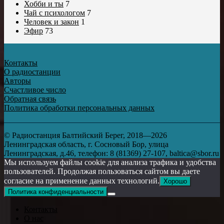
Хобби и ты
7
Чай с психологом
7
Человек и закон
1
Эфир
73
Контакты
О радиостанции
Авторы
Счастливое число
Обратная связь
Политика обработки персональных данных
© Радиостанция Балтийский Берег, 2018—2026
Ленинградская область, г. Сосновый Бор, улица
Ленинградская, д.46, телефон: 8 (81369) 27-107, baltica@sbor.ru
Мы используем файлы cookie для анализа трафика и удобства
пользователей. Продолжая пользоваться сайтом вы даете
согласие на применение данных технологий.
Хорошо
Политика конфиденциальности
Контакты
О нас