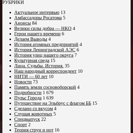
РУБРИКИ
Актуальное интервью
13
Амбассадоры Росатома
5
Анонсы
84
Велики силы добра — НКО
4
Герои нашего времени
6
Делаем Выводы
4
История атомных предприятий
4
История Ленинградской АЭС
6
История улиц нашего округа
7
Культурная среда
15
Лица. Судьбы. История.
35
Наш народный корреспондент
10
НИТИ — 60 лет
10
Новости
73
Память земли сосновоборской
4
Подробности
1 679
Пульс Города
1 639
Путешествие на Эльбрус с флагом ББ
15
Сделано со вкусом
4
Слушая животных
5
Спецвыпуск
22
Спорт
2
Теория струн и нот
16