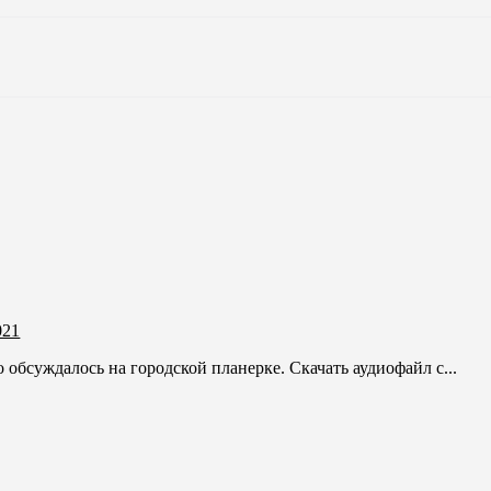
021
о обсуждалось на городской планерке. Скачать аудиофайл с...