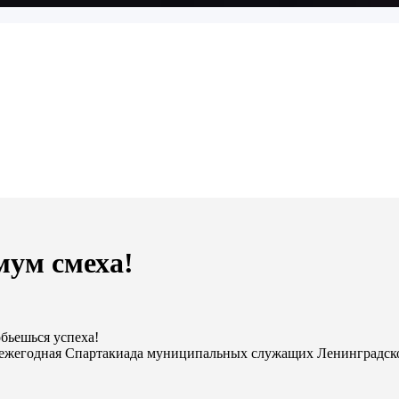
мум смеха!
бьешься успеха!
ь ежегодная Спартакиада муниципальных служащих Ленинградско