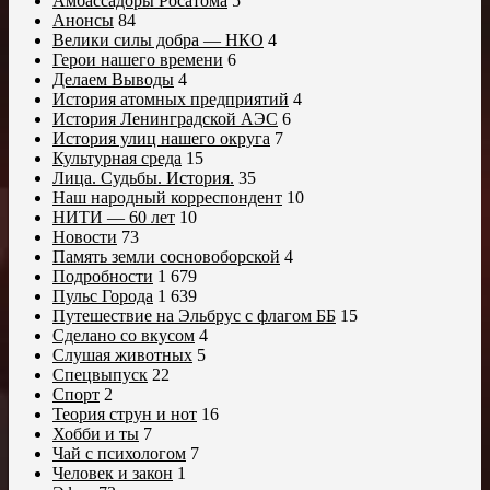
Амбассадоры Росатома
5
Анонсы
84
Велики силы добра — НКО
4
Герои нашего времени
6
Делаем Выводы
4
История атомных предприятий
4
История Ленинградской АЭС
6
История улиц нашего округа
7
Культурная среда
15
Лица. Судьбы. История.
35
Наш народный корреспондент
10
НИТИ — 60 лет
10
Новости
73
Память земли сосновоборской
4
Подробности
1 679
Пульс Города
1 639
Путешествие на Эльбрус с флагом ББ
15
Сделано со вкусом
4
Слушая животных
5
Спецвыпуск
22
Спорт
2
Теория струн и нот
16
Хобби и ты
7
Чай с психологом
7
Человек и закон
1