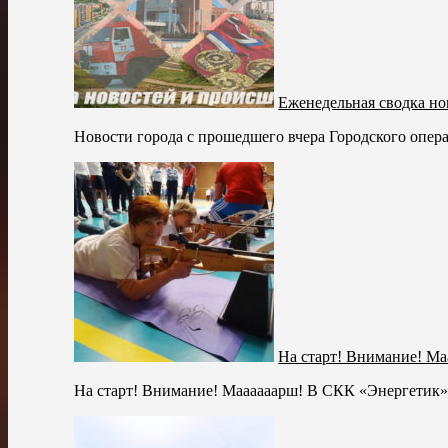
Еженедельная сводка но
Новости города с прошедшего вчера Городского опера
На старт! Внимание! Ма
На старт! Внимание! Маааааарш! В СКК «Энергетик» 