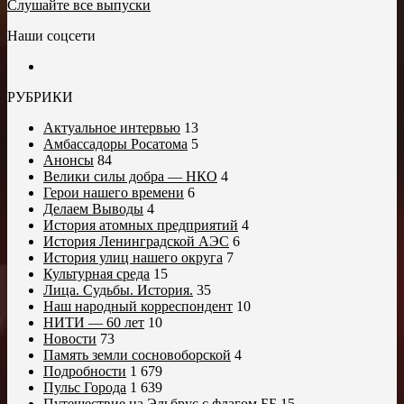
Слушайте все выпуски
Наши соцсети
РУБРИКИ
Актуальное интервью
13
Амбассадоры Росатома
5
Анонсы
84
Велики силы добра — НКО
4
Герои нашего времени
6
Делаем Выводы
4
История атомных предприятий
4
История Ленинградской АЭС
6
История улиц нашего округа
7
Культурная среда
15
Лица. Судьбы. История.
35
Наш народный корреспондент
10
НИТИ — 60 лет
10
Новости
73
Память земли сосновоборской
4
Подробности
1 679
Пульс Города
1 639
Путешествие на Эльбрус с флагом ББ
15