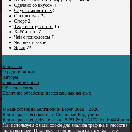
Сделано со вкусом
4
Слушая животных
5
Спецвыпуск
22
Спорт
2
Теория струн и нот
16
Хобби и ты
7
Чай с психологом
7
Человек и закон
1
Эфир
73
Контакты
О радиостанции
Авторы
Счастливое число
Обратная связь
Политика обработки персональных данных
© Радиостанция Балтийский Берег, 2018—2026
Ленинградская область, г. Сосновый Бор, улица
Ленинградская, д.46, телефон: 8 (81369) 27-107, baltica@sbor.ru
Мы используем файлы cookie для анализа трафика и удобства
пользователей. Продолжая пользоваться сайтом вы даете