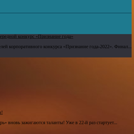
ередной конкурс «Признание года»
лей корпоративного конкурса «Признание года-2022». Финал...
в!
» вновь зажигаются таланты! Уже в 22-й раз стартует...