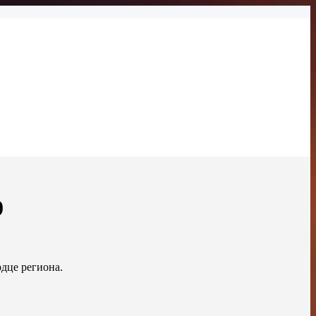
9
дце региона.