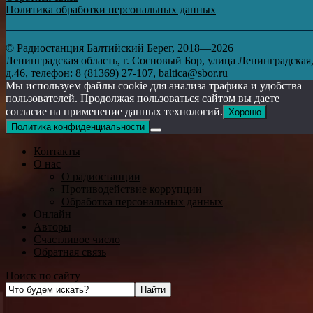
Политика обработки персональных данных
© Радиостанция Балтийский Берег, 2018—2026
Ленинградская область, г. Сосновый Бор, улица Ленинградская
д.46, телефон: 8 (81369) 27-107, baltica@sbor.ru
Мы используем файлы cookie для анализа трафика и удобства
пользователей. Продолжая пользоваться сайтом вы даете
согласие на применение данных технологий.
Хорошо
Политика конфиденциальности
Контакты
О нас
О радиостанции
Противодействие коррупции
Обработка персональных данных
Онлайн
Авторы
Счастливое число
Обратная связь
Поиск по сайту