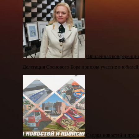
Юбилейная конференц
Делегация Соснового Бора приняла участие в юбиле
Сводка новостей и прои