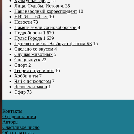
Культурная среда
15
Лица. Судьбы. История.
35
Наш народный корреспондент
10
НИТИ — 60 лет
10
Новости
73
Память земли сосновоборской
4
Подробности
1 679
Пульс Города
1 639
Путешествие на Эльбрус с флагом ББ
15
Сделано со вкусом
4
Слушая животных
5
Спецвыпуск
22
Спорт
2
Теория струн и нот
16
Хобби и ты
7
Чай с психологом
7
Человек и закон
1
Эфир
73
Контакты
О радиостанции
Авторы
Счастливое число
Обратная связь