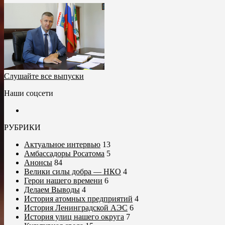
Слушайте все выпуски
Наши соцсети
РУБРИКИ
Актуальное интервью
13
Амбассадоры Росатома
5
Анонсы
84
Велики силы добра — НКО
4
Герои нашего времени
6
Делаем Выводы
4
История атомных предприятий
4
История Ленинградской АЭС
6
История улиц нашего округа
7