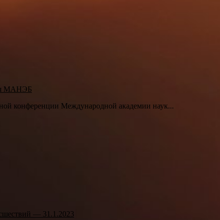
ия МАНЭБ
йной конференции Международной академии наук...
сшествий — 31.1.2023