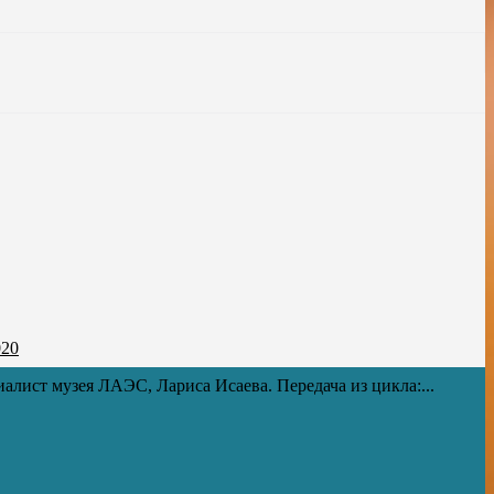
020
иалист музея ЛАЭС, Лариса Исаева. Передача из цикла:...