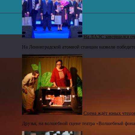
,
На ЛАЭС завершился оч
На Ленинградской атомной станции назвали победите
Сцена ждёт юных чтецо
Друзья, на волшебной сцене театра «Волшебный фонарь