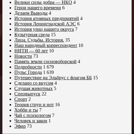
Велики силы добра — НКО
4
Герои нашего времени
6
Делаем Выводы
4
История атомных предприятий
4
История Ленинградской АЭС
6
История улиц нашего округа
7
Культурная среда
15
Лица. Судьбы. История.
35
Наш народный корреспондент
10
НИТИ — 60 лет
10
Новости
73
Память земли сосновоборской
4
Подробности
1 679
Пульс Города
1 639
Путешествие на Эльбрус с флагом ББ
15
Сделано со вкусом
4
Слушая животных
5
Спецвыпуск
22
Спорт
2
Теория струн и нот
16
Хобби и ты
7
Чай с психологом
7
Человек и закон
1
Эфир
73