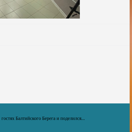
остях Балтийского Берега и поделился...