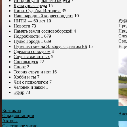
История улиц нашего округа
7
Культурная среда
15
Лица. Судьбы. История.
35
Наш народный корреспондент
10
Руф
НИТИ — 60 лет
10
Пре
Новости
73
Про
Память земли сосновоборской
4
Сле
Подробности
1 679
Сво
Пульс Города
1 639
Ещё
Путешествие на Эльбрус с флагом ББ
15
Сделано со вкусом
4
Слушая животных
5
Спецвыпуск
22
Спорт
2
Теория струн и нот
16
Хобби и ты
7
Чай с психологом
7
Человек и закон
1
Эфир
73
Контакты
Алек
О радиостанции
Авторы
Счастливое число