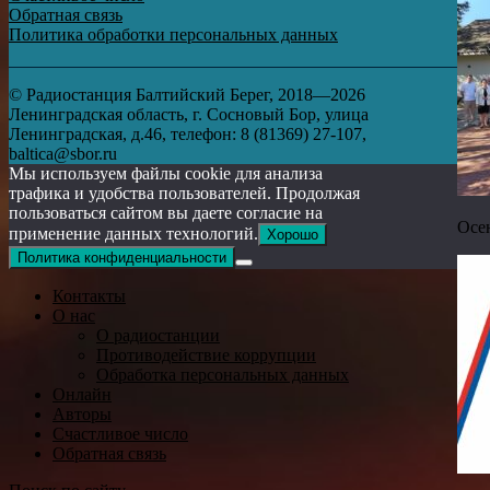
Обратная связь
Политика обработки персональных данных
© Радиостанция Балтийский Берег, 2018—2026
Ленинградская область, г. Сосновый Бор, улица
Ленинградская, д.46, телефон: 8 (81369) 27-107,
baltica@sbor.ru
Мы используем файлы cookie для анализа
трафика и удобства пользователей. Продолжая
пользоваться сайтом вы даете согласие на
Осен
применение данных технологий.
Хорошо
Политика конфиденциальности
Контакты
О нас
О радиостанции
Противодействие коррупции
Обработка персональных данных
Онлайн
Авторы
Счастливое число
Обратная связь