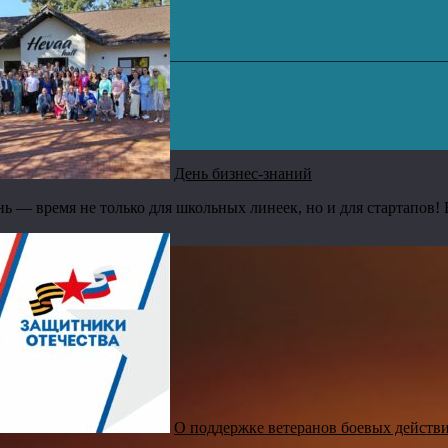
День бизнес-знаний
ь — время не только для школьных линеек, но и для стартапов! 
О поддержке ветеранов боевых действ