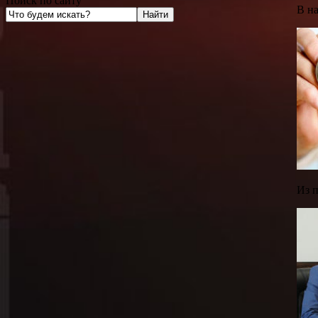
Поиск по сайту
В н
Из п