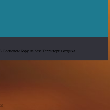
В Сосновом Бору на базе Территория отдыха...
ий