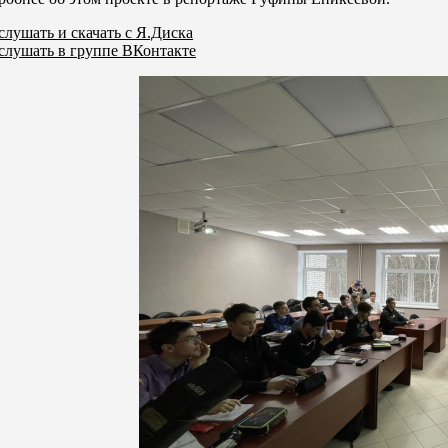
лушать и скачать с Я.Диска
слушать в группе ВКонтакте