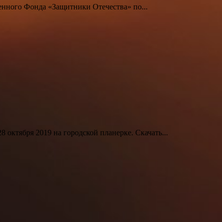
енного Фонда «Защитники Отечества» по...
8 октября 2019 на городской планерке. Скачать...