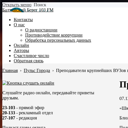
Открыть меню
Поиск
Балтийский Берег 103 FM
Контакты
О нас
О радиостанции
Противодействие коррупции
Обработка персональных данных
Онлайн
Авторы
Счастливое число
Обратная связь
Главная
›
Пульс Города
›
Преподаватели крупнейших ВУЗов 
П
Слушайте радио онлайн, передавайте приветы
друзьям.
07.1
23-103
- прямой эфир
«Шк
20-133
- рекламный отдел
Бли
27-107
- редакция
Под
Подкаст главы округа