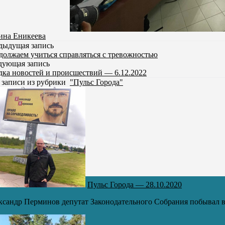
ина Еникеева
дыдущая запись
должаем учиться справляться с тревожностью
дующая запись
дка новостей и происшествий — 6.12.2022
 записи из рубрики
"Пульс Города"
Пульс Города — 28.10.2020
сандр Перминов депутат Законодательного Собрания побывал в г