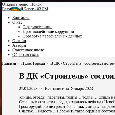
Открыть меню
Поиск
Балтийский Берег 103 FM
Контакты
О нас
О радиостанции
Противодействие коррупции
Обработка персональных данных
Онлайн
Авторы
Счастливое число
Обратная связь
Главная
›
Пульс Города
›
В ДК «Строитель» состоялась встре
В ДК «Строитель» состоя
27.01.2023
·
Все записи за
Январь 2023
Улицы, ограды, парапеты, толпы… толпы… шпиль на
Северным сиянием победы, озарилось небо над Невой
Гром орудий, но не грохот боя. лица… лица… выражен
Счастье… Радость… Пережить такое сердце в состоян