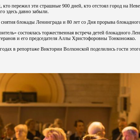
 кто пережил эти страшные 900 дней, кто отстоял город на Неве
го здесь давно забыли.
о снятия блокады Ленинграда и 80 лет со Дня прорыва блокадног
оитель» состоялась торжественная встреча детей блокадного Ле
етеранов и его председателя Аллы Христофоровны Тонконожко.
одах в репортаже Виктории Волхонской поделились гости этог