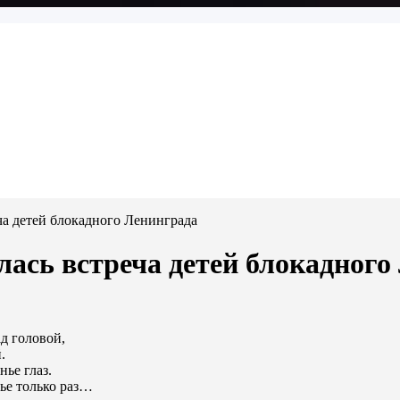
ча детей блокадного Ленинграда
лась встреча детей блокадного
д головой,
.
ье глаз.
ье только раз…