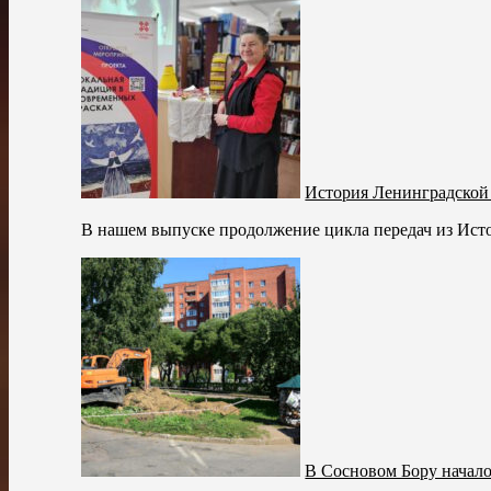
История Ленинградско
В нашем выпуске продолжение цикла передач из Ист
В Сосновом Бору начало