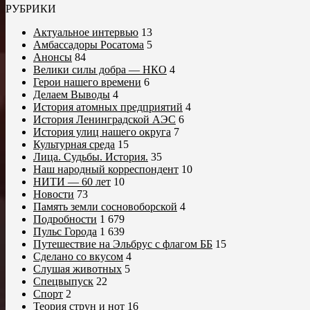
РУБРИКИ
Актуальное интервью
13
Амбассадоры Росатома
5
Анонсы
84
Велики силы добра — НКО
4
Герои нашего времени
6
Делаем Выводы
4
История атомных предприятий
4
История Ленинградской АЭС
6
История улиц нашего округа
7
Культурная среда
15
Лица. Судьбы. История.
35
Наш народный корреспондент
10
НИТИ — 60 лет
10
Новости
73
Память земли сосновоборской
4
Подробности
1 679
Пульс Города
1 639
Путешествие на Эльбрус с флагом ББ
15
Сделано со вкусом
4
Слушая животных
5
Спецвыпуск
22
Спорт
2
Теория струн и нот
16