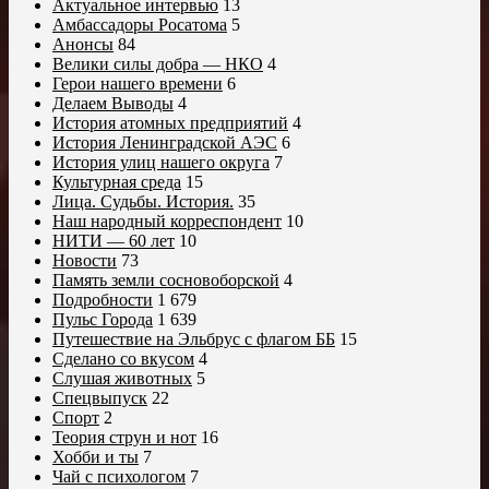
Актуальное интервью
13
Амбассадоры Росатома
5
Анонсы
84
Велики силы добра — НКО
4
Герои нашего времени
6
Делаем Выводы
4
История атомных предприятий
4
История Ленинградской АЭС
6
История улиц нашего округа
7
Культурная среда
15
Лица. Судьбы. История.
35
Наш народный корреспондент
10
НИТИ — 60 лет
10
Новости
73
Память земли сосновоборской
4
Подробности
1 679
Пульс Города
1 639
Путешествие на Эльбрус с флагом ББ
15
Сделано со вкусом
4
Слушая животных
5
Спецвыпуск
22
Спорт
2
Теория струн и нот
16
Хобби и ты
7
Чай с психологом
7