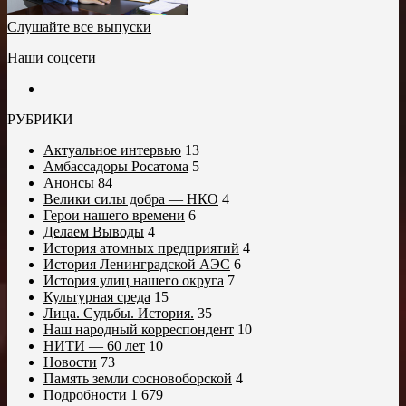
Слушайте все выпуски
Наши соцсети
РУБРИКИ
Актуальное интервью
13
Амбассадоры Росатома
5
Анонсы
84
Велики силы добра — НКО
4
Герои нашего времени
6
Делаем Выводы
4
История атомных предприятий
4
История Ленинградской АЭС
6
История улиц нашего округа
7
Культурная среда
15
Лица. Судьбы. История.
35
Наш народный корреспондент
10
НИТИ — 60 лет
10
Новости
73
Память земли сосновоборской
4
Подробности
1 679