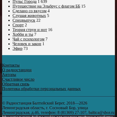
Пульс Города
1 639
Путешествие на Эльбрус с флагом ББ
15
Сделано со вкусом
4
Слушая животных
5
Спецвыпуск
22
Спорт
2
Теория струн и нот
16
Хобби и ты
7
Чай с психологом
7
Человек и закон
1
Эфир
73
Контакты
О радиостанции
Авторы
Счастливое число
Обратная связь
Политика обработки персональных данных
© Радиостанция Балтийский Берег, 2018—2026
Ленинградская область, г. Сосновый Бор, улица
Ленинградская, д.46, телефон: 8 (81369) 27-107, baltica@sbor.ru