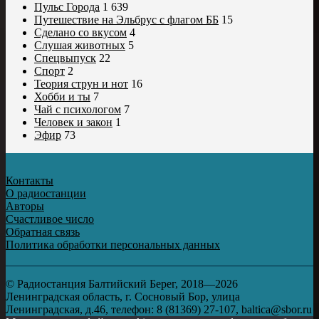
Пульс Города
1 639
Путешествие на Эльбрус с флагом ББ
15
Сделано со вкусом
4
Слушая животных
5
Спецвыпуск
22
Спорт
2
Теория струн и нот
16
Хобби и ты
7
Чай с психологом
7
Человек и закон
1
Эфир
73
Контакты
О радиостанции
Авторы
Счастливое число
Обратная связь
Политика обработки персональных данных
© Радиостанция Балтийский Берег, 2018—2026
Ленинградская область, г. Сосновый Бор, улица
Ленинградская, д.46, телефон: 8 (81369) 27-107, baltica@sbor.ru