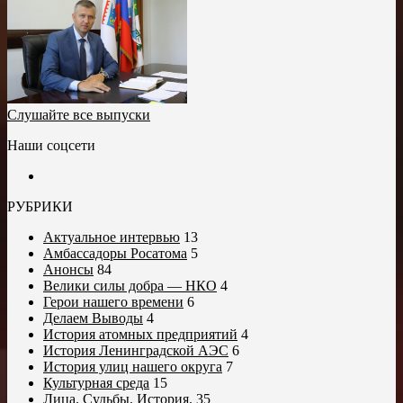
Слушайте все выпуски
Наши соцсети
РУБРИКИ
Актуальное интервью
13
Амбассадоры Росатома
5
Анонсы
84
Велики силы добра — НКО
4
Герои нашего времени
6
Делаем Выводы
4
История атомных предприятий
4
История Ленинградской АЭС
6
История улиц нашего округа
7
Культурная среда
15
Лица. Судьбы. История.
35