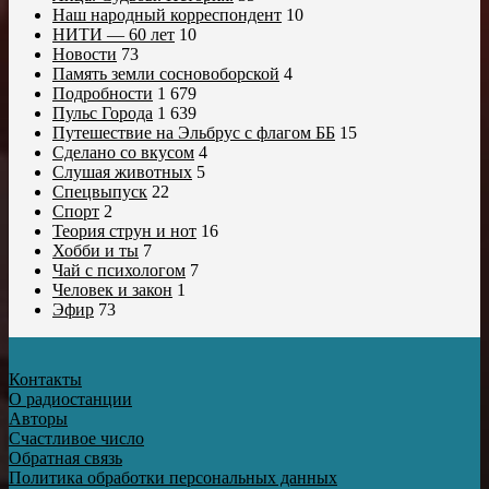
Наш народный корреспондент
10
НИТИ — 60 лет
10
Новости
73
Память земли сосновоборской
4
Подробности
1 679
Пульс Города
1 639
Путешествие на Эльбрус с флагом ББ
15
Сделано со вкусом
4
Слушая животных
5
Спецвыпуск
22
Спорт
2
Теория струн и нот
16
Хобби и ты
7
Чай с психологом
7
Человек и закон
1
Эфир
73
Контакты
О радиостанции
Авторы
Счастливое число
Обратная связь
Политика обработки персональных данных