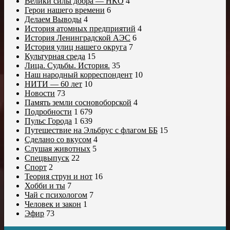
Велики силы добра — НКО
4
Герои нашего времени
6
Делаем Выводы
4
История атомных предприятий
4
История Ленинградской АЭС
6
История улиц нашего округа
7
Культурная среда
15
Лица. Судьбы. История.
35
Наш народный корреспондент
10
НИТИ — 60 лет
10
Новости
73
Память земли сосновоборской
4
Подробности
1 679
Пульс Города
1 639
Путешествие на Эльбрус с флагом ББ
15
Сделано со вкусом
4
Слушая животных
5
Спецвыпуск
22
Спорт
2
Теория струн и нот
16
Хобби и ты
7
Чай с психологом
7
Человек и закон
1
Эфир
73