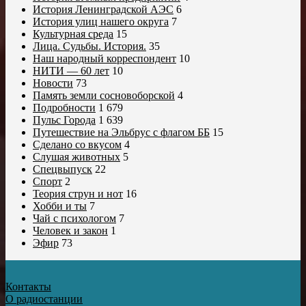
История Ленинградской АЭС
6
История улиц нашего округа
7
Культурная среда
15
Лица. Судьбы. История.
35
Наш народный корреспондент
10
НИТИ — 60 лет
10
Новости
73
Память земли сосновоборской
4
Подробности
1 679
Пульс Города
1 639
Путешествие на Эльбрус с флагом ББ
15
Сделано со вкусом
4
Слушая животных
5
Спецвыпуск
22
Спорт
2
Теория струн и нот
16
Хобби и ты
7
Чай с психологом
7
Человек и закон
1
Эфир
73
Контакты
О радиостанции