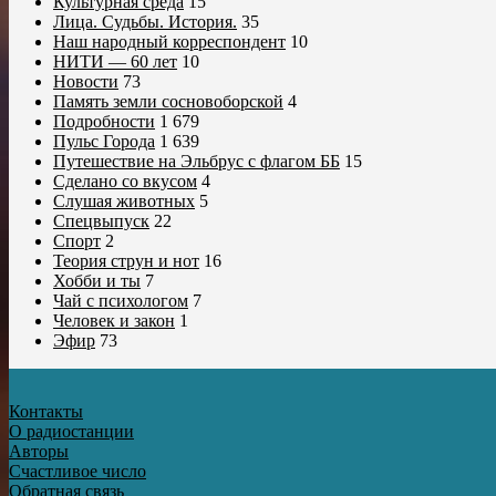
Культурная среда
15
Лица. Судьбы. История.
35
Наш народный корреспондент
10
НИТИ — 60 лет
10
Новости
73
Память земли сосновоборской
4
Подробности
1 679
Пульс Города
1 639
Путешествие на Эльбрус с флагом ББ
15
Сделано со вкусом
4
Слушая животных
5
Спецвыпуск
22
Спорт
2
Теория струн и нот
16
Хобби и ты
7
Чай с психологом
7
Человек и закон
1
Эфир
73
Контакты
О радиостанции
Авторы
Счастливое число
Обратная связь