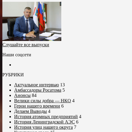
Слушайте все выпуски
Наши соцсети
РУБРИКИ
Актуальное интервью
13
Амбассадоры Росатома
5
Анонсы
84
Велики силы добра — НКО
4
Герои нашего времени
6
Делаем Выводы
4
История атомных предприятий
4
История Ленинградской АЭС
6
История улиц нашего округа
7