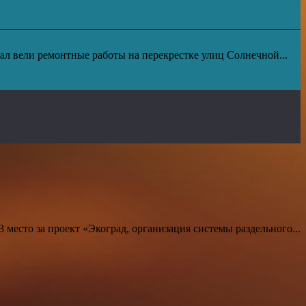
ал вели ремонтные работы на перекрестке улиц Солнечной...
есто за проект «Экоград, организация системы раздельного...