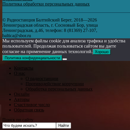
Политика обработки персональных данных
© Радиостанция Балтийский Берег, 2018—2026
Ленинградская область, г. Сосновый Бор, улица
Ленинградская, д.46, телефон: 8 (81369) 27-107,
baltica@sbor.ru
Мы используем файлы cookie для анализа трафика и удобства
пользователей. Продолжая пользоваться сайтом вы даете
согласие на применение данных технологий.
Хорошо
Политика конфиденциальности
Контакты
О нас
О радиостанции
Противодействие коррупции
Обработка персональных данных
Онлайн
Авторы
Счастливое число
Обратная связь
Поиск по сайту