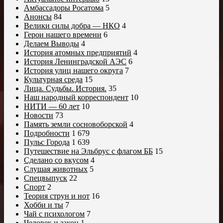
Амбассадоры Росатома
5
Анонсы
84
Велики силы добра — НКО
4
Герои нашего времени
6
Делаем Выводы
4
История атомных предприятий
4
История Ленинградской АЭС
6
История улиц нашего округа
7
Культурная среда
15
Лица. Судьбы. История.
35
Наш народный корреспондент
10
НИТИ — 60 лет
10
Новости
73
Память земли сосновоборской
4
Подробности
1 679
Пульс Города
1 639
Путешествие на Эльбрус с флагом ББ
15
Сделано со вкусом
4
Слушая животных
5
Спецвыпуск
22
Спорт
2
Теория струн и нот
16
Хобби и ты
7
Чай с психологом
7
Человек и закон
1