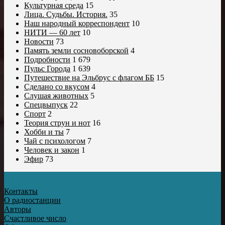
Культурная среда
15
Лица. Судьбы. История.
35
Наш народный корреспондент
10
НИТИ — 60 лет
10
Новости
73
Память земли сосновоборской
4
Подробности
1 679
Пульс Города
1 639
Путешествие на Эльбрус с флагом ББ
15
Сделано со вкусом
4
Слушая животных
5
Спецвыпуск
22
Спорт
2
Теория струн и нот
16
Хобби и ты
7
Чай с психологом
7
Человек и закон
1
Эфир
73
Контакты
О радиостанции
Авторы
Счастливое число