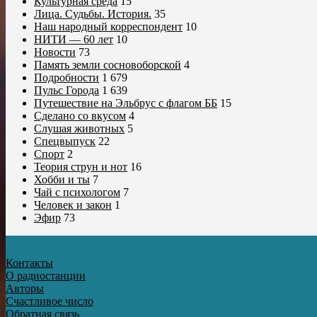
Культурная среда
15
Лица. Судьбы. История.
35
Наш народный корреспондент
10
НИТИ — 60 лет
10
Новости
73
Память земли сосновоборской
4
Подробности
1 679
Пульс Города
1 639
Путешествие на Эльбрус с флагом ББ
15
Сделано со вкусом
4
Слушая животных
5
Спецвыпуск
22
Спорт
2
Теория струн и нот
16
Хобби и ты
7
Чай с психологом
7
Человек и закон
1
Эфир
73
Контакты
О радиостанции
Авторы
Счастливое число
Обратная связь