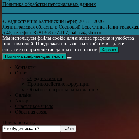
Политика обработки персональных данных
© Радиостанция Балтийский Берег, 2018—2026
Ленинградская область, г. Сосновый Бор, улица Ленинградская
д.46, телефон: 8 (81369) 27-107, baltica@sbor.ru
Мы используем файлы cookie для анализа трафика и удобства
пользователей. Продолжая пользоваться сайтом вы даете
согласие на применение данных технологий.
Хорошо
Политика конфиденциальности
Контакты
О нас
О радиостанции
Противодействие коррупции
Обработка персональных данных
Онлайн
Авторы
Счастливое число
Обратная связь
Поиск по сайту