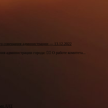
го совещания администрации — 13.12.2022
я администрации города: 👉🏻 О работе комитета...
ами ДДТ