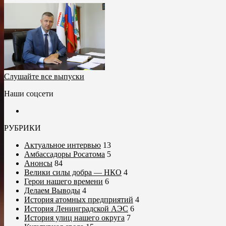
Слушайте все выпуски
Наши соцсети
РУБРИКИ
Актуальное интервью
13
Амбассадоры Росатома
5
Анонсы
84
Велики силы добра — НКО
4
Герои нашего времени
6
Делаем Выводы
4
История атомных предприятий
4
История Ленинградской АЭС
6
История улиц нашего округа
7