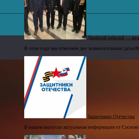
,
Двойной юбилей — вел
В этом году мы отмечаем две знаменательные даты:8
Защитники Отечества
В нашем выпуске актуальная информация от Сосново