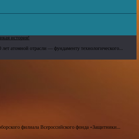
икая история!
0 лет атомной отрасли — фундаменту технологического...
борского филиала Всероссийского фонда «Защитники...