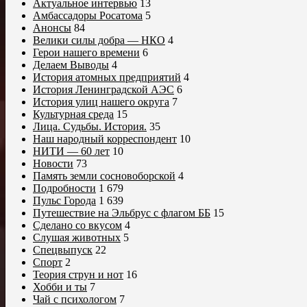
Актуальное интервью
13
Амбассадоры Росатома
5
Анонсы
84
Велики силы добра — НКО
4
Герои нашего времени
6
Делаем Выводы
4
История атомных предприятий
4
История Ленинградской АЭС
6
История улиц нашего округа
7
Культурная среда
15
Лица. Судьбы. История.
35
Наш народный корреспондент
10
НИТИ — 60 лет
10
Новости
73
Память земли сосновоборской
4
Подробности
1 679
Пульс Города
1 639
Путешествие на Эльбрус с флагом ББ
15
Сделано со вкусом
4
Слушая животных
5
Спецвыпуск
22
Спорт
2
Теория струн и нот
16
Хобби и ты
7
Чай с психологом
7