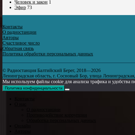
Человек и закон
1
Эфир
73
Контакты
О радиостанции
Авторы
Счастливое число
Обратная связь
Политика обработки персональных данных
© Радиостанция Балтийский Берег, 2018—2026
Ленинградская область, г. Сосновый Бор, улица Ленинградская, д
Мы используем файлы cookie для анализа трафика и удобства п
Политика конфиденциальности
Контакты
О нас
О радиостанции
Противодействие коррупции
Обработка персональных данных
Онлайн
Авторы