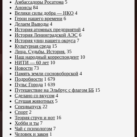
Амбассадоры Росатома
5
Анонсы
84
Велики силы добра — НКО
4
Герои нашего времени
6
Делаем Выводы
4
История атомных предприятий
4
История Ленинградской АЭС
6
История улиц нашего округа
7
Культурная среда
15
Лица. Судьбы. История.
35
Наш народный корреспондент
10
НИТИ — 60 лет
10
Новости
73
Память земли сосновоборской
4
Подробности
1 679
Пульс Города
1 639
Путешествие на Эльбрус с флагом ББ
15
Сделано со вкусом
4
Слушая животных
5
Спецвыпуск
22
Спорт
2
Теория струн и нот
16
Хобби и ты
7
Чай с психологом
7
Человек и закон
1