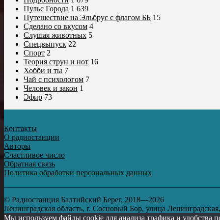
Пульс Города
1 639
Путешествие на Эльбрус с флагом ББ
15
Сделано со вкусом
4
Слушая животных
5
Спецвыпуск
22
Спорт
2
Теория струн и нот
16
Хобби и ты
7
Чай с психологом
7
Человек и закон
1
Эфир
73
Контакты
О радиостанции
Авторы
Счастливое число
Обратная связь
Политика обработки персональных данных
© Радиостанция Балтийский Берег, 2018—2026
Ленинградская область, г. Сосновый Бор, улица Ленинградская, д
Мы используем файлы cookie для анализа трафика и удобства п