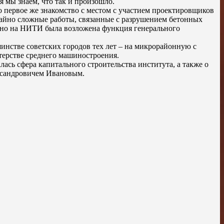
 мы знаем, что так и произошло.
о первое же знакомство с местом с участием проектировщиков
чайно сложные работы, связанные с разрушением бетонных
нно на НИТИ была возложена функция генерального
шинстве советских городов тех лет – на микрорайонную с
стерстве среднего машиностроения.
лась сфера капитального строительства института, а также о
ксандровичем Ивановым.