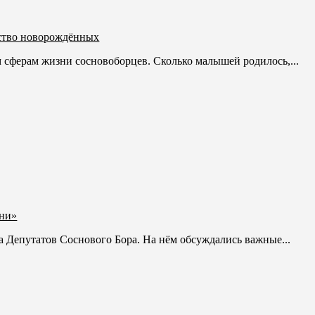
ество новорождённых
 сферам жизни сосновоборцев. Сколько малышей родилось,...
хни»
та Депутатов Соснового Бора. На нём обсуждались важные...