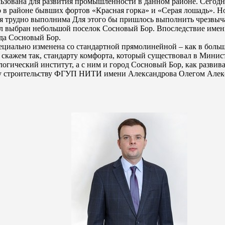
льзована для развития промышленности в данном районе. Сегодня
о в районе бывших фортов «Красная горка» и «Серая лошадь». Н
ея трудно выполнима Для этого бы пришлось выполнить чрезвы
л выбран небольшой поселок Сосновый Бор. Впоследствие име
ода Сосновый Бор.
пециально изменена со стандартной прямолинейной – как в боль
, скажем так, стандарту комфорта, который существовал в Мини
огический институт, а с ним и город Сосновый Бор, как развива
му строительству ФГУП НИТИ имени Александрова Олегом Але