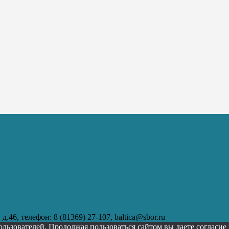
.46, телефон: 8 (81369) 27-107, baltica@sbor.ru
ользователей. Продолжая пользоваться сайтом вы даете согласи