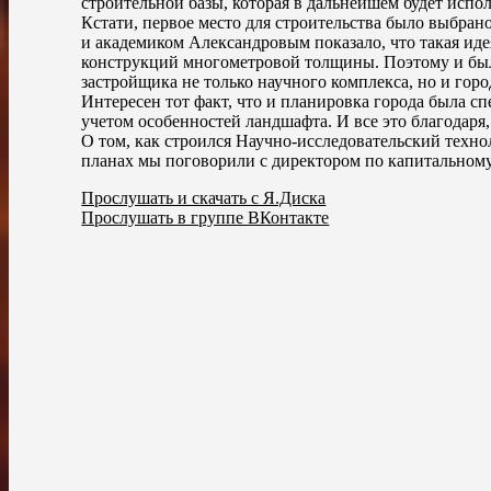
строительной базы, которая в дальнейшем будет испо
Кстати, первое место для строительства было выбран
и академиком Александровым показало, что такая ид
конструкций многометровой толщины. Поэтому и бы
застройщика не только научного комплекса, но и гор
Интересен тот факт, что и планировка города была с
учетом особенностей ландшафта. И все это благодаря
О том, как строился Научно-исследовательский технол
планах мы поговорили с директором по капитально
Прослушать и скачать с Я.Диска
Прослушать в группе ВКонтакте