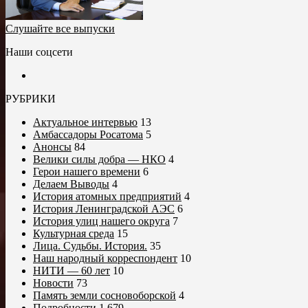
Слушайте все выпуски
Наши соцсети
РУБРИКИ
Актуальное интервью
13
Амбассадоры Росатома
5
Анонсы
84
Велики силы добра — НКО
4
Герои нашего времени
6
Делаем Выводы
4
История атомных предприятий
4
История Ленинградской АЭС
6
История улиц нашего округа
7
Культурная среда
15
Лица. Судьбы. История.
35
Наш народный корреспондент
10
НИТИ — 60 лет
10
Новости
73
Память земли сосновоборской
4
Подробности
1 679