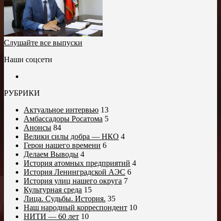
Слушайте все выпуски
Наши соцсети
РУБРИКИ
Актуальное интервью
13
Амбассадоры Росатома
5
Анонсы
84
Велики силы добра — НКО
4
Герои нашего времени
6
Делаем Выводы
4
История атомных предприятий
4
История Ленинградской АЭС
6
История улиц нашего округа
7
Культурная среда
15
Лица. Судьбы. История.
35
Наш народный корреспондент
10
НИТИ — 60 лет
10