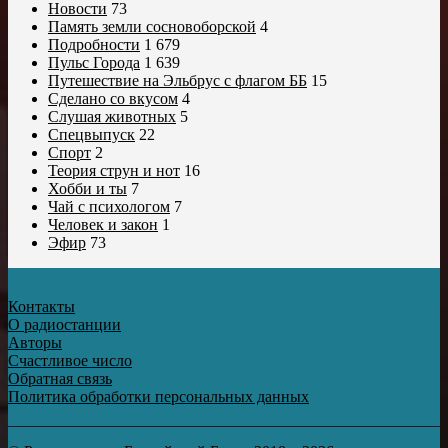
Новости
73
Память земли сосновоборской
4
Подробности
1 679
Пульс Города
1 639
Путешествие на Эльбрус с флагом ББ
15
Сделано со вкусом
4
Слушая животных
5
Спецвыпуск
22
Спорт
2
Теория струн и нот
16
Хобби и ты
7
Чай с психологом
7
Человек и закон
1
Эфир
73
Контакты
О радиостанции
Авторы
Счастливое число
Обратная связь
Политика обработки персональных данных