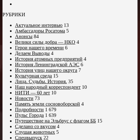
РУБРИКИ
Актуальное интервью
13
Амбассадоры Росатома
5
Анонсы
84
Велики силы добра — НКО
4
Герои нашего времени
6
Делаем Выводы
4
История атомных предприятий
4
История Ленинградской АЭС
6
История улиц нашего округа
7
Культурная среда
15
Лица. Судьбы. История.
35
Наш народный корреспондент
10
НИТИ — 60 лет
10
Новости
73
Память земли сосновоборской
4
Подробности
1 679
Пульс Города
1 639
Путешествие на Эльбрус с флагом ББ
15
Сделано со вкусом
4
Слушая животных
5
Спецвыпуск
22