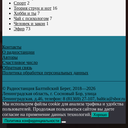
Спорт
2
Теория струн и нот
16
Хобби и ты
7
Чай с психологом
7
Человек и закон
1
Эфир
73
Контакты
О радиостанции
Авторы
Счастливое число
Обратная связь
Политика обработки персональных данных
© Радиостанция Балтийский Берег, 2018—2026
Ленинградская область, г. Сосновый Бор, улица
Ленинградская, д.46, телефон: 8 (81369) 27-107, baltica@sbor.ru
Мы используем файлы cookie для анализа трафика и удобства
пользователей. Продолжая пользоваться сайтом вы даете
согласие на применение данных технологий.
Хорошо
Политика конфиденциальности