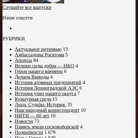
Слушайте все выпуски
Наши соцсети
РУБРИКИ
Актуальное интервью
13
Амбассадоры Росатома
5
Анонсы
84
Велики силы добра — НКО
4
Герои нашего времени
6
Делаем Выводы
4
История атомных предприятий
4
История Ленинградской АЭС
6
История улиц нашего округа
7
Культурная среда
15
Лица. Судьбы. История.
35
Наш народный корреспондент
10
НИТИ — 60 лет
10
Новости
73
Память земли сосновоборской
4
Подробности
1 679
Пульс Города
1 639