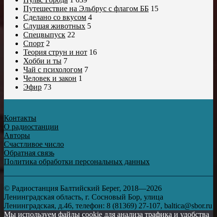
Путешествие на Эльбрус с флагом ББ
15
Сделано со вкусом
4
Слушая животных
5
Спецвыпуск
22
Спорт
2
Теория струн и нот
16
Хобби и ты
7
Чай с психологом
7
Человек и закон
1
Эфир
73
Контакты
О радиостанции
Авторы
Счастливое число
Обратная связь
Политика обработки персональных данных
© Радиостанция Балтийский Берег, 2018—2026
Ленинградская область, г. Сосновый Бор, улица
Ленинградская, д.46, телефон: 8 (81369) 27-107, baltica@sbor.ru
Мы используем файлы cookie для анализа трафика и удобства