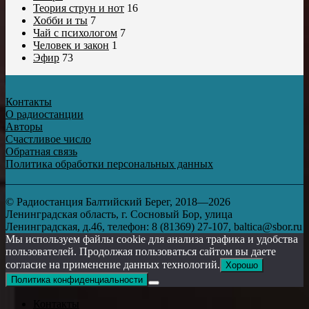
Теория струн и нот
16
Хобби и ты
7
Чай с психологом
7
Человек и закон
1
Эфир
73
Контакты
О радиостанции
Авторы
Счастливое число
Обратная связь
Политика обработки персональных данных
© Радиостанция Балтийский Берег, 2018—2026
Ленинградская область, г. Сосновый Бор, улица
Ленинградская, д.46, телефон: 8 (81369) 27-107, baltica@sbor.ru
Мы используем файлы cookie для анализа трафика и удобства
пользователей. Продолжая пользоваться сайтом вы даете
согласие на применение данных технологий.
Хорошо
Политика конфиденциальности
Контакты