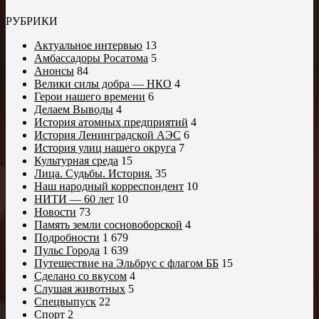
РУБРИКИ
Актуальное интервью
13
Амбассадоры Росатома
5
Анонсы
84
Велики силы добра — НКО
4
Герои нашего времени
6
Делаем Выводы
4
История атомных предприятий
4
История Ленинградской АЭС
6
История улиц нашего округа
7
Культурная среда
15
Лица. Судьбы. История.
35
Наш народный корреспондент
10
НИТИ — 60 лет
10
Новости
73
Память земли сосновоборской
4
Подробности
1 679
Пульс Города
1 639
Путешествие на Эльбрус с флагом ББ
15
Сделано со вкусом
4
Слушая животных
5
Спецвыпуск
22
Спорт
2