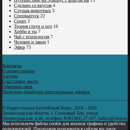
Путешествие на Эльбрус с флагом ББ
15
Сделано со вкусом
4
Слушая животных
5
Спецвыпуск
22
Спорт
2
Теория струн и нот
16
Хобби и ты
7
Чай с психологом
7
Человек и закон
1
Эфир
73
Контакты
О радиостанции
Авторы
Счастливое число
Обратная связь
Политика обработки персональных данных
© Радиостанция Балтийский Берег, 2018—2026
Ленинградская область, г. Сосновый Бор, улица
Ленинградская, д.46, телефон: 8 (81369) 27-107, baltica@sbor.ru
Мы используем файлы cookie для анализа трафика и удобства
пользователей. Продолжая пользоваться сайтом вы даете