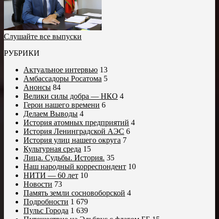
Слушайте все выпуски
РУБРИКИ
Актуальное интервью
13
Амбассадоры Росатома
5
Анонсы
84
Велики силы добра — НКО
4
Герои нашего времени
6
Делаем Выводы
4
История атомных предприятий
4
История Ленинградской АЭС
6
История улиц нашего округа
7
Культурная среда
15
Лица. Судьбы. История.
35
Наш народный корреспондент
10
НИТИ — 60 лет
10
Новости
73
Память земли сосновоборской
4
Подробности
1 679
Пульс Города
1 639