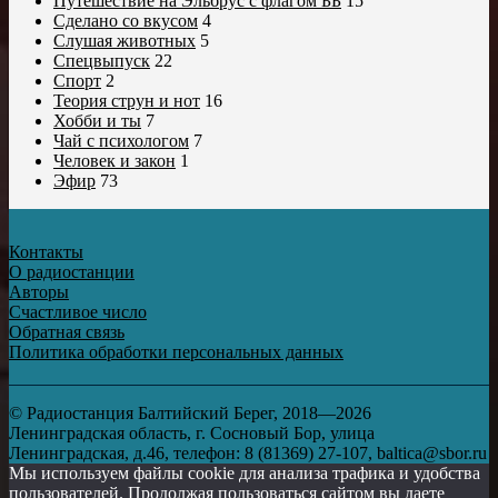
Путешествие на Эльбрус с флагом ББ
15
Сделано со вкусом
4
Слушая животных
5
Спецвыпуск
22
Спорт
2
Теория струн и нот
16
Хобби и ты
7
Чай с психологом
7
Человек и закон
1
Эфир
73
Контакты
О радиостанции
Авторы
Счастливое число
Обратная связь
Политика обработки персональных данных
© Радиостанция Балтийский Берег, 2018—2026
Ленинградская область, г. Сосновый Бор, улица
Ленинградская, д.46, телефон: 8 (81369) 27-107, baltica@sbor.ru
Мы используем файлы cookie для анализа трафика и удобства
пользователей. Продолжая пользоваться сайтом вы даете