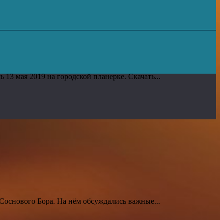
 13 мая 2019 на городской планерке. Скачать...
 Соснового Бора. На нём обсуждались важные...