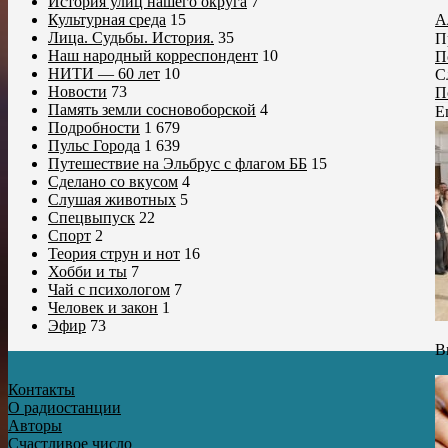
История улиц нашего округа
7
А
Культурная среда
15
Лица. Судьбы. История.
35
П
Наш народный корреспондент
10
П
НИТИ — 60 лет
10
С
Новости
73
П
Память земли сосновоборской
4
Е
Подробности
1 679
Пульс Города
1 639
Путешествие на Эльбрус с флагом ББ
15
Сделано со вкусом
4
Слушая животных
5
Спецвыпуск
22
Спорт
2
Теория струн и нот
16
Хобби и ты
7
Чай с психологом
7
Человек и закон
1
Эфир
73
В
Контакты
О радиостанции
Авторы
Счастливое число