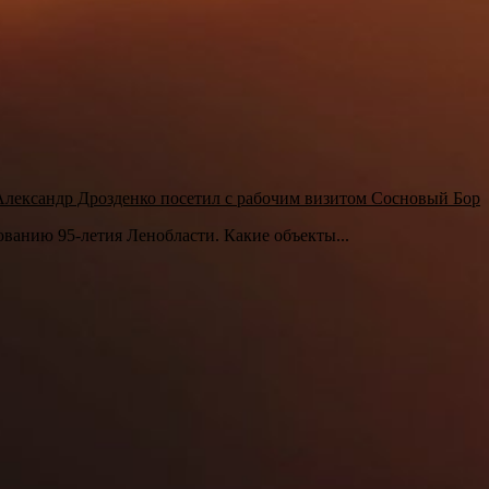
Александр Дрозденко посетил с рабочим визитом Сосновый Бор
ованию 95-летия Ленобласти. Какие объекты...