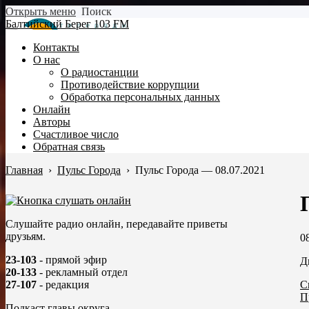
Открыть меню
Поиск
Балтийский Берег 103 FM
Контакты
О нас
О радиостанции
Противодействие коррупции
Обработка персональных данных
Онлайн
Авторы
Счастливое число
Обратная связь
Главная
›
Пульс Города
›
Пульс Города — 08.07.2021
Слушайте радио онлайн, передавайте приветы
друзьям.
0
23-103
- прямой эфир
Д
20-133
- рекламный отдел
С
27-107
- редакция
П
Подкаст главы округа