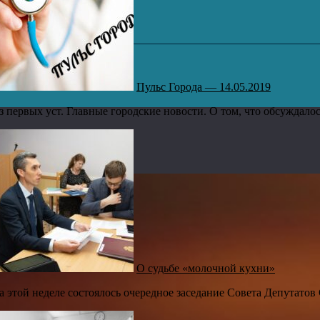
Пульс Города — 14.05.2019
з первых уст. Главные городские новости. О том, что обсуждалось
О судьбе «молочной кухни»
а этой неделе состоялось очередное заседание Совета Депутатов