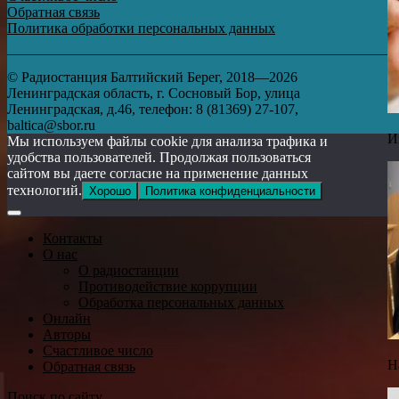
Обратная связь
Политика обработки персональных данных
© Радиостанция Балтийский Берег, 2018—2026
Ленинградская область, г. Сосновый Бор, улица
Ленинградская, д.46, телефон: 8 (81369) 27-107,
baltica@sbor.ru
И
Мы используем файлы cookie для анализа трафика и
удобства пользователей. Продолжая пользоваться
сайтом вы даете согласие на применение данных
технологий.
Хорошо
Политика конфиденциальности
Контакты
О нас
О радиостанции
Противодействие коррупции
Обработка персональных данных
Онлайн
Авторы
Счастливое число
Н
Обратная связь
Поиск по сайту