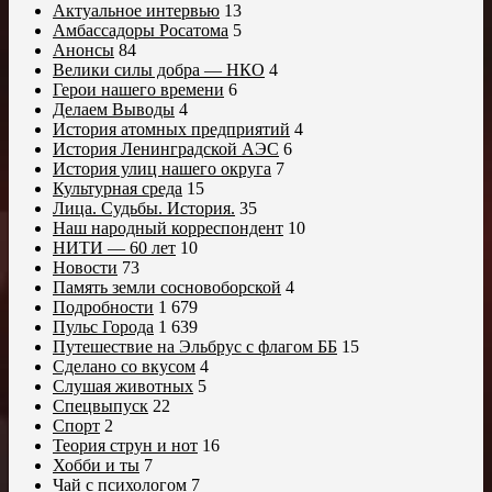
Актуальное интервью
13
Амбассадоры Росатома
5
Анонсы
84
Велики силы добра — НКО
4
Герои нашего времени
6
Делаем Выводы
4
История атомных предприятий
4
История Ленинградской АЭС
6
История улиц нашего округа
7
Культурная среда
15
Лица. Судьбы. История.
35
Наш народный корреспондент
10
НИТИ — 60 лет
10
Новости
73
Память земли сосновоборской
4
Подробности
1 679
Пульс Города
1 639
Путешествие на Эльбрус с флагом ББ
15
Сделано со вкусом
4
Слушая животных
5
Спецвыпуск
22
Спорт
2
Теория струн и нот
16
Хобби и ты
7
Чай с психологом
7