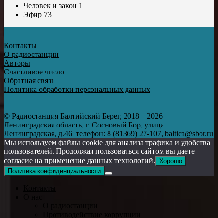
Человек и закон
1
Эфир
73
Контакты
О радиостанции
Авторы
Счастливое число
Обратная связь
Политика обработки персональных данных
© Радиостанция Балтийский Берег, 2018—2026
Ленинградская область, г. Сосновый Бор, улица
Ленинградская, д.46, телефон: 8 (81369) 27-107, baltica@sbor.ru
Мы используем файлы cookie для анализа трафика и удобства
пользователей. Продолжая пользоваться сайтом вы даете
согласие на применение данных технологий.
Хорошо
Политика конфиденциальности
Контакты
О нас
О радиостанции
Противодействие коррупции