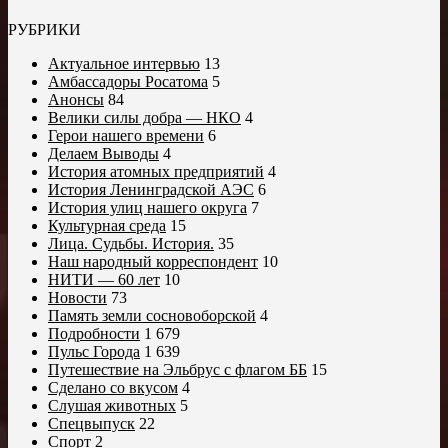
РУБРИКИ
Актуальное интервью
13
Амбассадоры Росатома
5
Анонсы
84
Велики силы добра — НКО
4
Герои нашего времени
6
Делаем Выводы
4
История атомных предприятий
4
История Ленинградской АЭС
6
История улиц нашего округа
7
Культурная среда
15
Лица. Судьбы. История.
35
Наш народный корреспондент
10
НИТИ — 60 лет
10
Новости
73
Память земли сосновоборской
4
Подробности
1 679
Пульс Города
1 639
Путешествие на Эльбрус с флагом ББ
15
Сделано со вкусом
4
Слушая животных
5
Спецвыпуск
22
Спорт
2