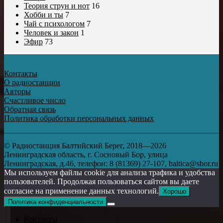
Теория струн и нот
16
Хобби и ты
7
Чай с психологом
7
Человек и закон
1
Эфир
73
Контакты
О радиостанции
Авторы
Счастливое число
Обратная связь
Политика обработки персональных данных
© Радиостанция Балтийский Берег, 2018—2026
Ленинградская область, г. Сосновый Бор, улица
Ленинградская, д.46, телефон: 8 (81369) 27-107, baltica@sbor.ru
Мы используем файлы cookie для анализа трафика и удобства
пользователей. Продолжая пользоваться сайтом вы даете
согласие на применение данных технологий.
Хорошо
Политика конфиденциальности
Контакты