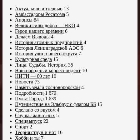
Актуальное интервью
13
Амбассадоры Росатома
5
Анонсы
84
Велики силы добра — НКО
4
Герои нашего времени
6
Делаем Выводы
4
История атомных предприятий
4
История Ленинградской АЭС
6
История улиц нашего округа
7
Культурная среда
15
Лица. Судьбы. История.
35
Наш народный корреспондент
10
НИТИ — 60 лет
10
Новости
73
Память земли сосновоборской
4
Подробности
1 679
Пульс Города
1 639
Путешествие на Эльбрус с флагом ББ
15
Сделано со вкусом
4
Слушая животных
5
Спецвыпуск
22
Спорт
2
Теория струн и нот
16
Хобби и ты
7