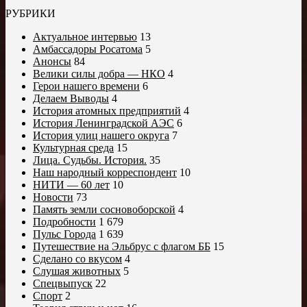
РУБРИКИ
Актуальное интервью
13
Амбассадоры Росатома
5
Анонсы
84
Велики силы добра — НКО
4
Герои нашего времени
6
Делаем Выводы
4
История атомных предприятий
4
История Ленинградской АЭС
6
История улиц нашего округа
7
Культурная среда
15
Лица. Судьбы. История.
35
Наш народный корреспондент
10
НИТИ — 60 лет
10
Новости
73
Память земли сосновоборской
4
Подробности
1 679
Пульс Города
1 639
Путешествие на Эльбрус с флагом ББ
15
Сделано со вкусом
4
Слушая животных
5
Спецвыпуск
22
Спорт
2