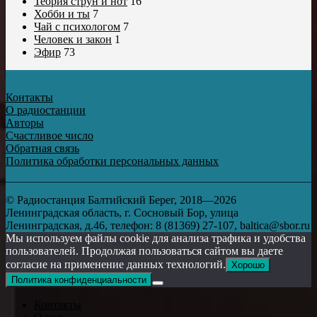
Теория струн и нот
16
Хобби и ты
7
Чай с психологом
7
Человек и закон
1
Эфир
73
Контакты
О радиостанции
Авторы
Счастливое число
Обратная связь
Политика обработки персональных данных
© Радиостанция Балтийский Берег, 2018—2026
Ленинградская область, г. Сосновый Бор, улица
Ленинградская, д.46, телефон: 8 (81369) 27-107, baltica@sbor.ru
Мы используем файлы cookie для анализа трафика и удобства
пользователей. Продолжая пользоваться сайтом вы даете
согласие на применение данных технологий.
Хорошо
Политика конфиденциальности
Контакты