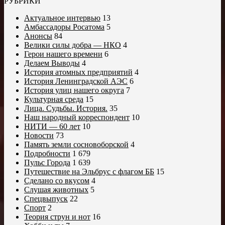
РУБРИКИ
Актуальное интервью
13
Амбассадоры Росатома
5
Анонсы
84
Велики силы добра — НКО
4
Герои нашего времени
6
Делаем Выводы
4
История атомных предприятий
4
История Ленинградской АЭС
6
История улиц нашего округа
7
Культурная среда
15
Лица. Судьбы. История.
35
Наш народный корреспондент
10
НИТИ — 60 лет
10
Новости
73
Память земли сосновоборской
4
Подробности
1 679
Пульс Города
1 639
Путешествие на Эльбрус с флагом ББ
15
Сделано со вкусом
4
Слушая животных
5
Спецвыпуск
22
Спорт
2
Теория струн и нот
16