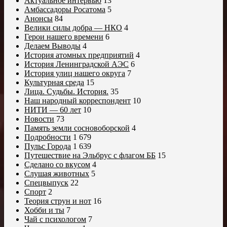
Актуальное интервью
13
Амбассадоры Росатома
5
Анонсы
84
Велики силы добра — НКО
4
Герои нашего времени
6
Делаем Выводы
4
История атомных предприятий
4
История Ленинградской АЭС
6
История улиц нашего округа
7
Культурная среда
15
Лица. Судьбы. История.
35
Наш народный корреспондент
10
НИТИ — 60 лет
10
Новости
73
Память земли сосновоборской
4
Подробности
1 679
Пульс Города
1 639
Путешествие на Эльбрус с флагом ББ
15
Сделано со вкусом
4
Слушая животных
5
Спецвыпуск
22
Спорт
2
Теория струн и нот
16
Хобби и ты
7
Чай с психологом
7