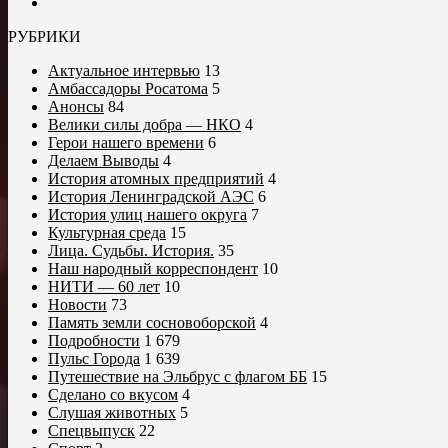
РУБРИКИ
Актуальное интервью
13
Амбассадоры Росатома
5
Анонсы
84
Велики силы добра — НКО
4
Герои нашего времени
6
Делаем Выводы
4
История атомных предприятий
4
История Ленинградской АЭС
6
История улиц нашего округа
7
Культурная среда
15
Лица. Судьбы. История.
35
Наш народный корреспондент
10
НИТИ — 60 лет
10
Новости
73
Память земли сосновоборской
4
Подробности
1 679
Пульс Города
1 639
Путешествие на Эльбрус с флагом ББ
15
Сделано со вкусом
4
Слушая животных
5
Спецвыпуск
22