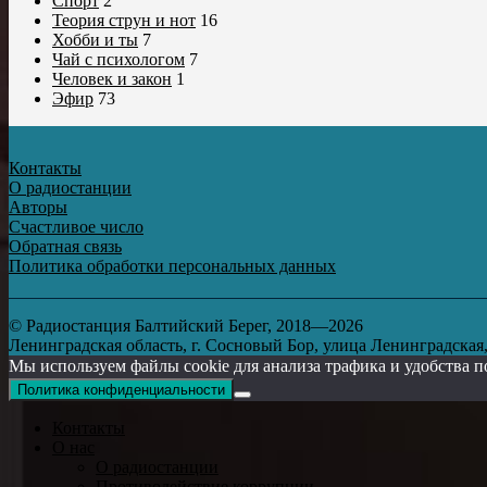
Спорт
2
Теория струн и нот
16
Хобби и ты
7
Чай с психологом
7
Человек и закон
1
Эфир
73
Контакты
О радиостанции
Авторы
Счастливое число
Обратная связь
Политика обработки персональных данных
© Радиостанция Балтийский Берег, 2018—2026
Ленинградская область, г. Сосновый Бор, улица Ленинградская, д
Мы используем файлы cookie для анализа трафика и удобства п
Политика конфиденциальности
Контакты
О нас
О радиостанции
Противодействие коррупции