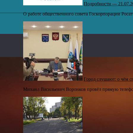
Подробности — 21.07.2
О работе общественного совета Госкорпорации Росато
,
Город слушают: о чём с
Михаил Васильевич Воронков провёл прямую телефон