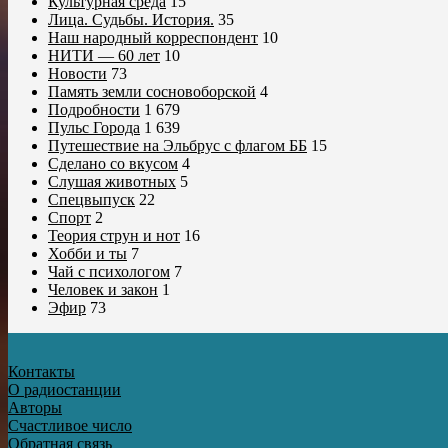
Культурная среда
15
Лица. Судьбы. История.
35
Наш народный корреспондент
10
НИТИ — 60 лет
10
Новости
73
Память земли сосновоборской
4
Подробности
1 679
Пульс Города
1 639
Путешествие на Эльбрус с флагом ББ
15
Сделано со вкусом
4
Слушая животных
5
Спецвыпуск
22
Спорт
2
Теория струн и нот
16
Хобби и ты
7
Чай с психологом
7
Человек и закон
1
Эфир
73
Контакты
О радиостанции
Авторы
Счастливое число
Обратная связь