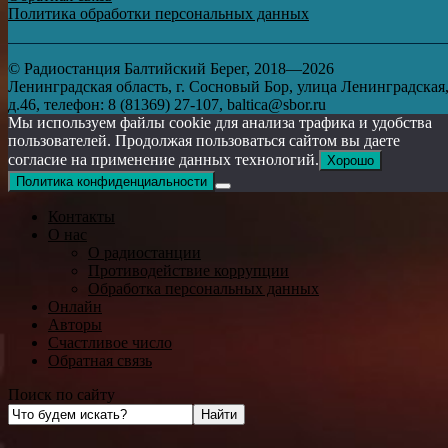
Политика обработки персональных данных
© Радиостанция Балтийский Берег, 2018—2026
Ленинградская область, г. Сосновый Бор, улица Ленинградская
д.46, телефон: 8 (81369) 27-107, baltica@sbor.ru
Мы используем файлы cookie для анализа трафика и удобства
пользователей. Продолжая пользоваться сайтом вы даете
согласие на применение данных технологий.
Хорошо
Политика конфиденциальности
Контакты
О нас
О радиостанции
Противодействие коррупции
Обработка персональных данных
Онлайн
Авторы
Счастливое число
Обратная связь
Поиск по сайту