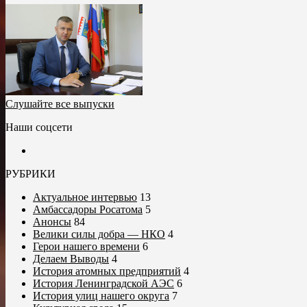
Слушайте все выпуски
Наши соцсети
РУБРИКИ
Актуальное интервью
13
Амбассадоры Росатома
5
Анонсы
84
Велики силы добра — НКО
4
Герои нашего времени
6
Делаем Выводы
4
История атомных предприятий
4
История Ленинградской АЭС
6
История улиц нашего округа
7