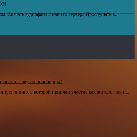
021
м. Скачать аудиофайл с нашего сервера Прослушать в...
просили главу сосновоборцы?
ную линию, в которой приняли участие как жители, так и...