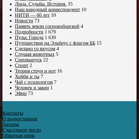
Лица. Судьбы. История.
35
Наш народный корреспондент
10
НИТИ — 60 лет
10
Новости
73
Память земли сосновоборской
4
Подробности
1 679
Пульс Города
1 639
Путешествие на Эльбрус с флагом ББ
15
Сделано со вкусом
4
Слушая животных
5
Спецвыпуск
22
Спорт
2
Теория струн и нот
16
Хобби и ты
7
Чай с психологом
7
Человек и закон
1
Эфир
73
Контакты
О радиостанции
Авторы
Счастливое число
Обратная связь