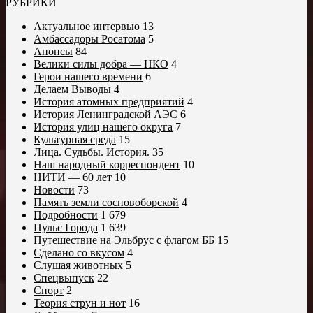
РУБРИКИ
Актуальное интервью
13
Амбассадоры Росатома
5
Анонсы
84
Велики силы добра — НКО
4
Герои нашего времени
6
Делаем Выводы
4
История атомных предприятий
4
История Ленинградской АЭС
6
История улиц нашего округа
7
Культурная среда
15
Лица. Судьбы. История.
35
Наш народный корреспондент
10
НИТИ — 60 лет
10
Новости
73
Память земли сосновоборской
4
Подробности
1 679
Пульс Города
1 639
Путешествие на Эльбрус с флагом ББ
15
Сделано со вкусом
4
Слушая животных
5
Спецвыпуск
22
Спорт
2
Теория струн и нот
16