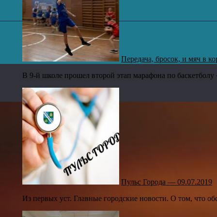
Передача, бросок, и мяч в ко
В 9-й школе прошел второй этап марафона по баскетболу
Пульс Города — 09.07.2019
Из первых уст. Главные городские новости. О том, что об