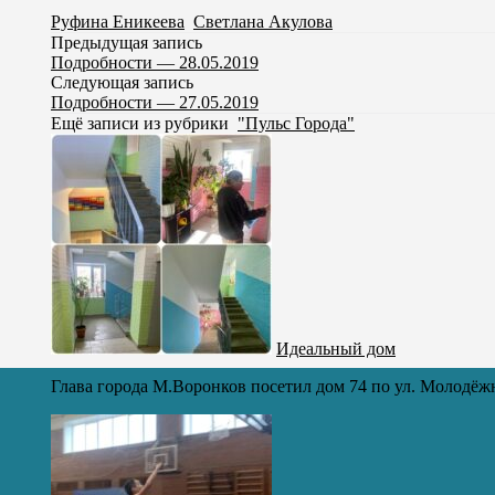
Руфина Еникеева
,
Светлана Акулова
Предыдущая запись
Подробности — 28.05.2019
Следующая запись
Подробности — 27.05.2019
Ещё записи из рубрики
"Пульс Города"
Идеальный дом
Глава города М.Воронков посетил дом 74 по ул. Молодёж