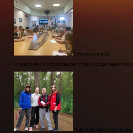
Готовимся к зиме
О подготовке к отопительному сезону рассказ заместител
День молодёжи в Сосновом 