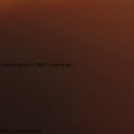
ь главы города по ЖКХ Александр...
Бору — было жарко!