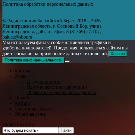
Политика обработки персональных данных
© Радиостанция Балтийский Берег, 2018—2026
Ленинградская область, г. Сосновый Бор, улица
Ленинградская, д.46, телефон: 8 (81369) 27-107,
baltica@sbor.ru
Мы используем файлы cookie для анализа трафика и
удобства пользователей. Продолжая пользоваться сайтом вы
даете согласие на применение данных технологий.
Хорошо
Политика конфиденциальности
Контакты
О нас
О радиостанции
Противодействие коррупции
Обработка персональных данных
Онлайн
Авторы
Счастливое число
Обратная связь
Поиск по сайту