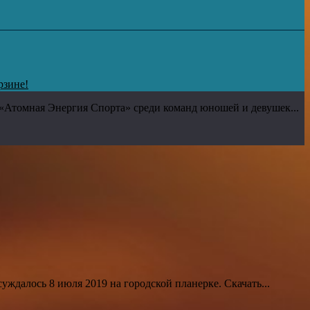
рзине!
 «Атомная Энергия Спорта» среди команд юношей и девушек...
суждалось 8 июля 2019 на городской планерке. Скачать...