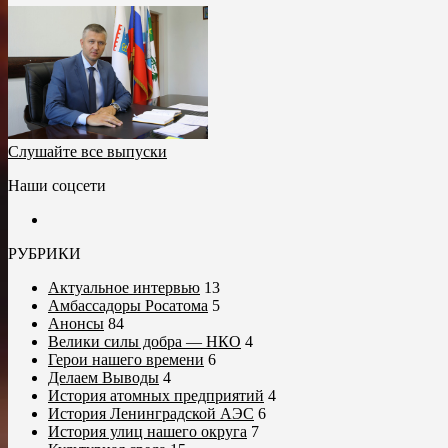
Слушайте все выпуски
Наши соцсети
РУБРИКИ
Актуальное интервью
13
Амбассадоры Росатома
5
Анонсы
84
Велики силы добра — НКО
4
Герои нашего времени
6
Делаем Выводы
4
История атомных предприятий
4
История Ленинградской АЭС
6
История улиц нашего округа
7