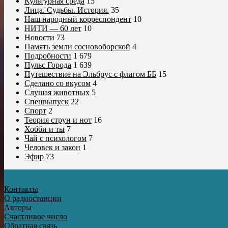
Культурная среда
15
Лица. Судьбы. История.
35
Наш народный корреспондент
10
НИТИ — 60 лет
10
Новости
73
Память земли сосновоборской
4
Подробности
1 679
Пульс Города
1 639
Путешествие на Эльбрус с флагом ББ
15
Сделано со вкусом
4
Слушая животных
5
Спецвыпуск
22
Спорт
2
Теория струн и нот
16
Хобби и ты
7
Чай с психологом
7
Человек и закон
1
Эфир
73
Контакты
О радиостанции
Авторы
Счастливое число
Обратная связь